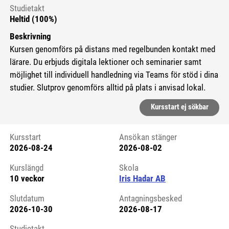
Studietakt
Heltid (100%)
Beskrivning
Kursen genomförs på distans med regelbunden kontakt med
lärare. Du erbjuds digitala lektioner och seminarier samt
möjlighet till individuell handledning via Teams för stöd i dina
studier. Slutprov genomförs alltid på plats i anvisad lokal.
Kursstart ej sökbar
Kursstart
Ansökan stänger
2026-08-24
2026-08-02
Kursstart 6147174
Kurslängd
Skola
10 veckor
Iris Hadar AB
Slutdatum
Antagningsbesked
2026-10-30
2026-08-17
Studietakt