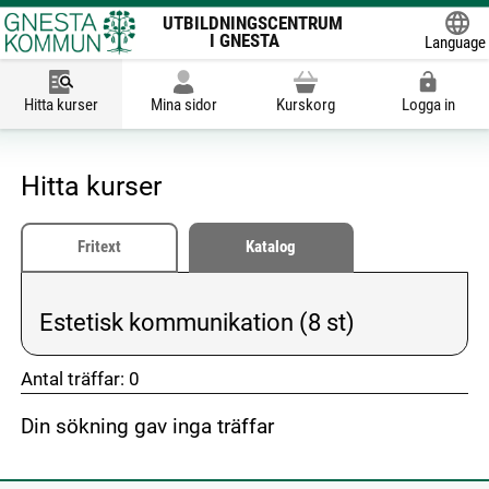
UTBILDNINGSCENTRUM
I GNESTA
Language
Powered
Hitta kurser
Mina sidor
Kurskorg
Logga in
Hitta kurser
Fritext
Katalog
Estetisk kommunikation (8 st)
Vald kategori:
Antal träffar:
0
Din sökning gav inga träffar
don't click me
don't click me