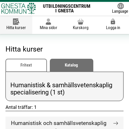
UTBILDNINGSCENTRUM
I GNESTA
Language
Powered
Hitta kurser
Mina sidor
Kurskorg
Logga in
Hitta kurser
Fritext
Katalog
Humanistisk & samhällsvetenskaplig
Vald kategori:
specialisering (1 st)
Antal träffar:
1
don't click me
don't click me
Humanistisk och samhällsvetenskaplig