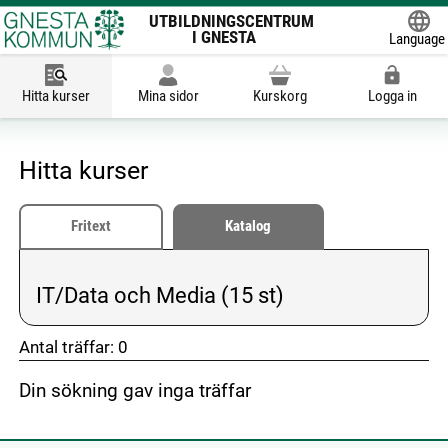
UTBILDNINGSCENTRUM
I GNESTA
Language
Powered
Hitta kurser
Mina sidor
Kurskorg
Logga in
Hitta kurser
Fritext
Katalog
IT/Data och Media (15 st)
Vald kategori:
Antal träffar:
0
Din sökning gav inga träffar
don't click me
don't click me