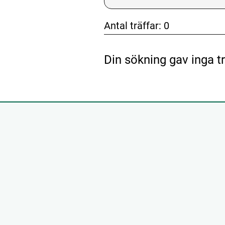
Antal träffar:
0
Din sökning gav inga tr
don't click me
don't clic