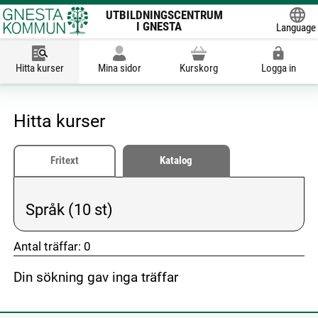
UTBILDNINGSCENTRUM
I GNESTA
Language
Powered
Hitta kurser
Mina sidor
Kurskorg
Logga in
Hitta kurser
Fritext
Katalog
Språk (10 st)
Vald kategori:
Antal träffar:
0
Din sökning gav inga träffar
don't click me
don't click me