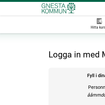
Hitta kur
Logga in med M
Fyll i di
Person
enligt f
ååmmdd