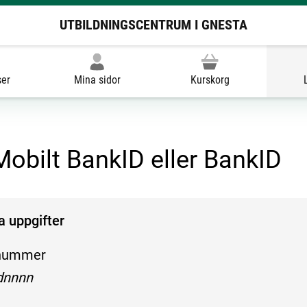
UTBILDNINGSCENTRUM I GNESTA
ser
Mina sidor
Kurskorg
obilt BankID eller BankID
na uppgifter
nummer
öljande mönster:
nnnn