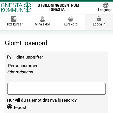
UTBILDNINGSCENTRUM
I GNESTA
Language
Powered
Hitta kurser
Mina sidor
Kurskorg
Logga in
Glömt lösenord
Fyll i dina uppgifter
Personnummer
enligt följande mönster:
ååmmddnnnn
Hur vill du ta emot ditt nya lösenord?
E-post