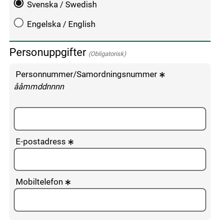
Svenska / Swedish
Engelska / English
Personuppgifter
(Obligatorisk)
Personnummer/Samordningsnummer
enligt följande mönster:
ååmmddnnnn
E-postadress
Mobiltelefon