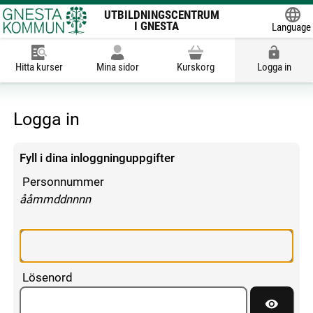
UTBILDNINGSCENTRUM
I GNESTA
Language
Powered
Hitta kurser
Mina sidor
Kurskorg
Logga in
Logga in
Fyll i dina inloggninguppgifter
Personnummer
enligt följande mönster:
ååmmddnnnn
Lösenord
Visa lös